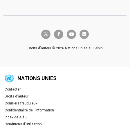
twitter-x
facebook-f
youtube
flickr
Droits d'auteur © 2026 Nations Unies au Bénin
NATIONS UNIES
Contacter
Global U.N. menu
Droits d'auteur
Courriers frauduleux
Confidentialité de l'information
Index de A à Z
Conditions d'utilisation