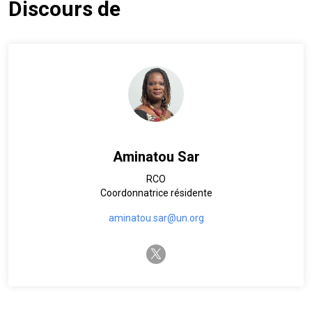
Discours de
Aminatou Sar
RCO
Coordonnatrice résidente
aminatou.sar@un.org
twitter-x