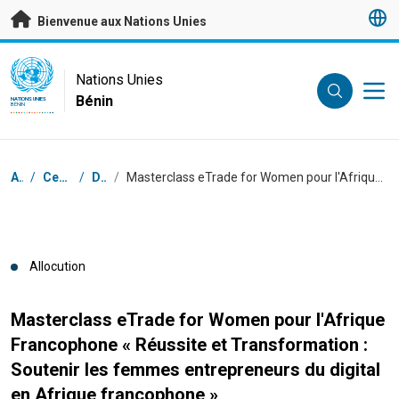
Passer au contenu principal
Bienvenue aux Nations Unies
UN Logo
Nations Unies
Bénin
NATIONS UNIES
BÉNIN
Fil d'Ariane
Accueil
/
Centre de presse
/
Discours
/
Masterclass eTrade for Women pour l'Afrique Francophone « Réussite et Transformation : Soutenir les femmes entrepreneurs du digital en Afrique francophone »
Allocution
Masterclass eTrade for Women pour l'Afrique
Francophone « Réussite et Transformation :
Soutenir les femmes entrepreneurs du digital
en Afrique francophone »