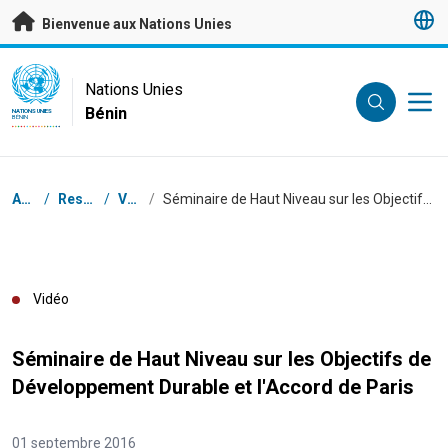
Passer au contenu principal
Bienvenue aux Nations Unies
UN Logo
Nations Unies
Bénin
NATIONS UNIES
BÉNIN
Fil d'Ariane
Accueil
/
Ressources
/
Vidéos
/
Séminaire de Haut Niveau sur les Objectifs de Développement Durable et l'Accord de Paris
Vidéo
Séminaire de Haut Niveau sur les Objectifs de
Développement Durable et l'Accord de Paris
01 septembre 2016