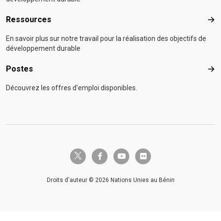
Ressources
Res
En savoir plus sur notre travail pour la réalisation des objectifs de
développement durable
Postes
Pos
Découvrez les offres d'emploi disponibles.
twitter-x
facebook-f
youtube
flickr
Droits d'auteur © 2026 Nations Unies au Bénin