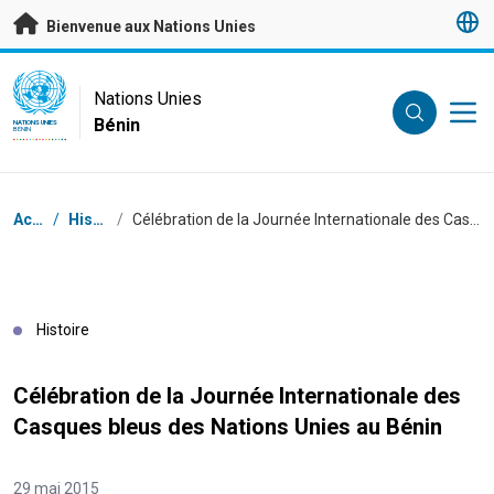
Passer au contenu principal
Bienvenue aux Nations Unies
UN Logo
Nations Unies
Bénin
NATIONS UNIES
BÉNIN
Fil d'Ariane
Accueil
/
Histoires
/
Célébration de la Journée Internationale des Casques bleus des Nations Unies au Bénin
Histoire
Célébration de la Journée Internationale des
Casques bleus des Nations Unies au Bénin
29 mai 2015