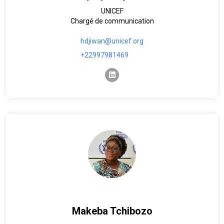
UNICEF
Chargé de communication
hdjiwan@unicef.org
+22997981469
linkedin
Makeba Tchibozo