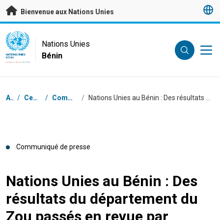
Passer au contenu principal
Bienvenue aux Nations Unies
UN Logo
Nations Unies
Bénin
NATIONS UNIES
BÉNIN
Fil d'Ariane
Accueil
/
Centre de presse
/
Communiqués de presse
/
Nations Unies au Bénin : Des résultats du département du Zou passés en revue par l’Equipe pays à l’occasion du 78ème anniversaire
Communiqué de presse
Nations Unies au Bénin : Des
résultats du département du
Zou passés en revue par