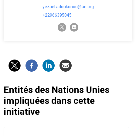
yezael.adoukonou@un.org
+22966395045
twitter-x
flickr
Entités des Nations Unies
impliquées dans cette
initiative