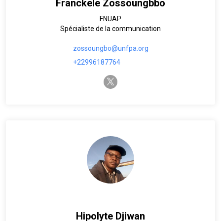
Franckele Zossoungbbo
FNUAP
Spécialiste de la communication
zossoungbo@unfpa.org
+22996187764
twitter-x
Hipolyte Djiwan