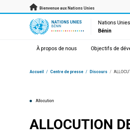
Passer au contenu principal
Bienvenue aux Nations Unies
UN Logo
Nations Unie
NATIONS UNIES
BÉNIN
Bénin
À propos de nous
Objectifs de dé
Fil d'Ariane
Accueil
/
Centre de presse
/
Discours
/
ALLOCUT
Allocution
ALLOCUTION D