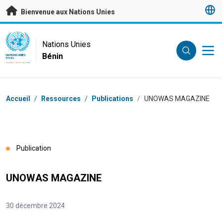
Passer au contenu principal
Bienvenue aux Nations Unies
UN Logo
Nations Unies
Bénin
NATIONS UNIES
BÉNIN
Fil d'Ariane
Accueil
/
Ressources
/
Publications
/
UNOWAS MAGAZINE
Publication
UNOWAS MAGAZINE
30 décembre 2024