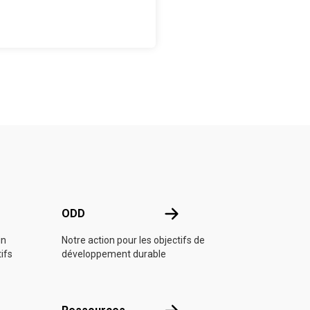
e l'ONU
ODD
ODD
in
Notre action pour les objectifs de
tifs
développement durable
Ressources