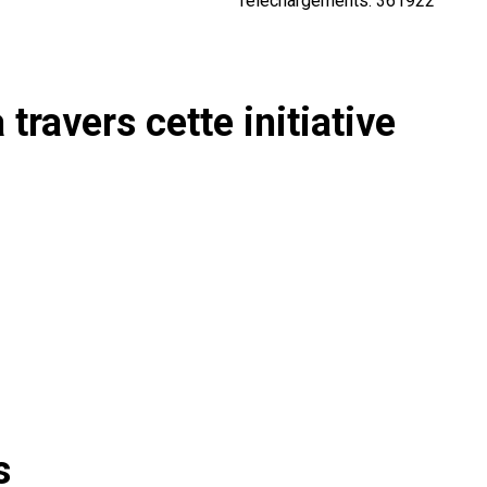
Téléchargements: 361922
 travers cette initiative
s