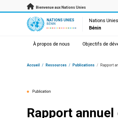
Passer au contenu principal
Bienvenue aux Nations Unies
UN Logo
Nations Unie
NATIONS UNIES
BÉNIN
Bénin
À propos de nous
Objectifs de dé
Fil d'Ariane
Accueil
/
Ressources
/
Publications
/
Rapport a
Publication
Rapport annuel